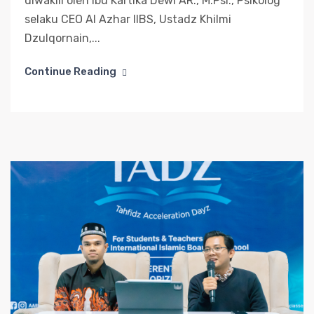
diwakili oleh Ibu Kartika Dewi AR., M.Psi., Psikolog
selaku CEO Al Azhar IIBS, Ustadz Khilmi
Dzulqornain,...
Continue Reading