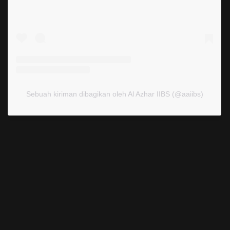
Sebuah kiriman dibagikan oleh Al Azhar IIBS (@aaiibs)