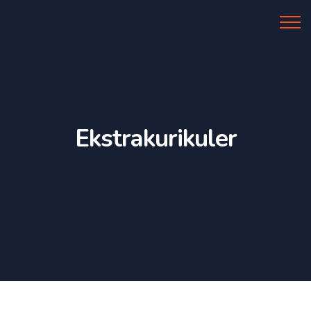
Al Azhar IIBS
Ekstrakurikuler