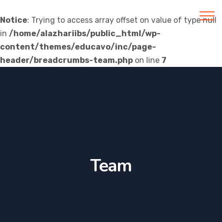
Notice
: Trying to access array offset on value of type null
in
/home/alazhariibs/public_html/wp-
Al Azhar IIBS
content/themes/educavo/inc/page-
header/breadcrumbs-team.php
on line
7
Team