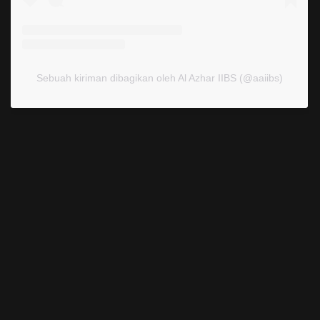
Sebuah kiriman dibagikan oleh Al Azhar IIBS (@aaiibs)