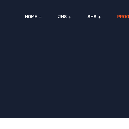
HOME
JHS
SHS
PRO
Al
Azhar
IIBS