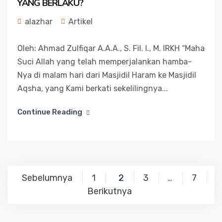
YANG BERLAKU?
alazhar
Artikel
Oleh: Ahmad Zulfiqar A.A.A., S. Fil. I., M. IRKH “Maha
Suci Allah yang telah memperjalankan hamba-
Nya di malam hari dari Masjidil Haram ke Masjidil
Aqsha, yang Kami berkati sekelilingnya...
Continue Reading
Paginasi
Sebelumnya
1
2
3
7
…
pos
Berikutnya