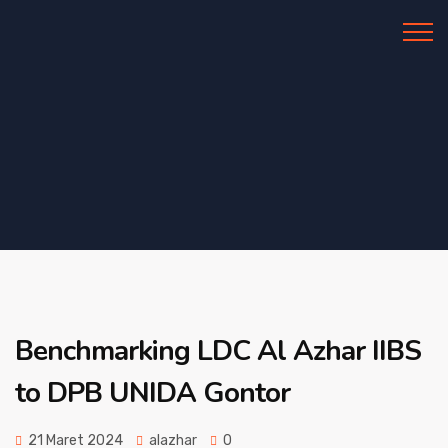
Al Azhar IIBS
Benchmarking LDC Al Azhar IIBS
to DPB UNIDA Gontor
21 Maret 2024
alazhar
0