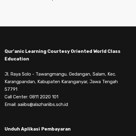
Qur'anic Learning Courtesy Oriented World Class
Education
Jl. Raya Solo - Tawangmangu, Gedangan, Salam, Kec.
Karangpandan, Kabupaten Karanganyar, Jawa Tengah
57791
Call Center: 0811 2020 101
Email: aaiibs@alazhariibs.sch.id
Unduh Aplikasi
Pembayaran