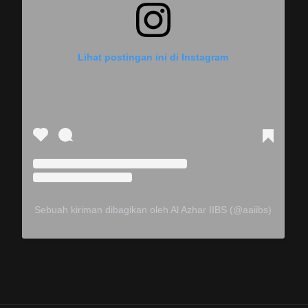
Lihat postingan ini di Instagram
Sebuah kiriman dibagikan oleh Al Azhar IIBS (@aaiibs)