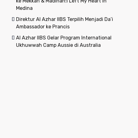
ke Mekkah & Madinah:I Left My Heart in
Medina
Direktur Al Azhar IIBS Terpilih Menjadi Da’i
Ambassador ke Prancis
Al Azhar IIBS Gelar Program International
Ukhuwwah Camp Aussie di Australia