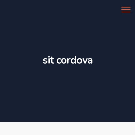
Al Azhar IIBS
sit cordova