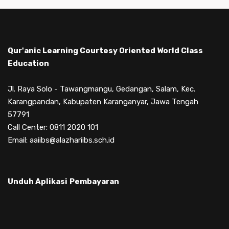
Qur'anic Learning Courtesy Oriented World Class
Education
Jl. Raya Solo - Tawangmangu, Gedangan, Salam, Kec.
Karangpandan, Kabupaten Karanganyar, Jawa Tengah
57791
Call Center: 0811 2020 101
Email: aaiibs@alazhariibs.sch.id
Unduh Aplikasi
Pembayaran