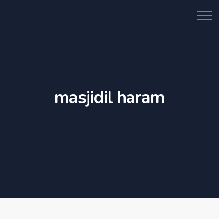
Al Azhar IIBS
masjidil haram