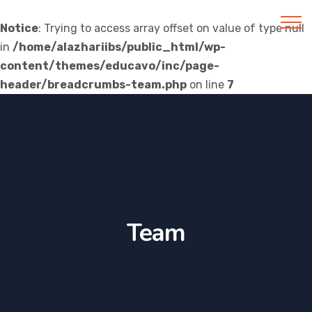
Notice
: Trying to access array offset on value of type null
in
/home/alazhariibs/public_html/wp-
Al Azhar IIBS
content/themes/educavo/inc/page-
header/breadcrumbs-team.php
on line
7
Team