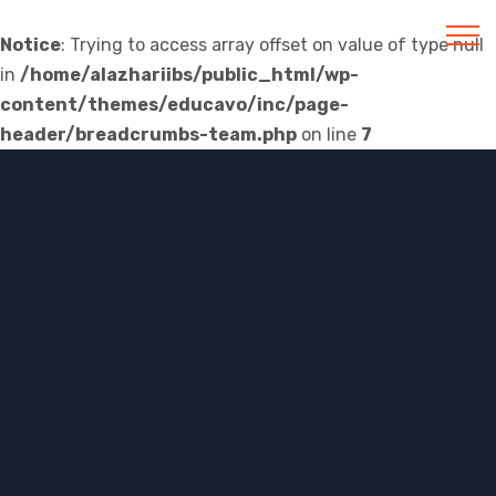
Notice
: Trying to access array offset on value of type null
in
/home/alazhariibs/public_html/wp-
Al Azhar IIBS
content/themes/educavo/inc/page-
header/breadcrumbs-team.php
on line
7