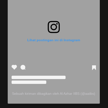
Lihat postingan ini di Instagram
Sebuah kiriman dibagikan oleh Al Azhar IIBS (@aaiibs)