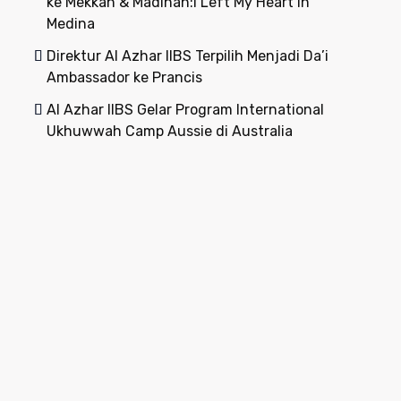
ke Mekkah & Madinah:I Left My Heart in
Medina
Direktur Al Azhar IIBS Terpilih Menjadi Da’i
Ambassador ke Prancis
Al Azhar IIBS Gelar Program International
Ukhuwwah Camp Aussie di Australia